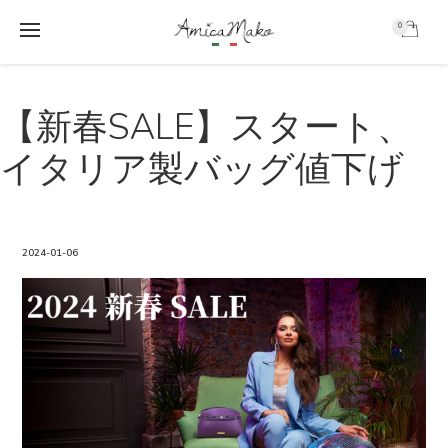
0
AmicaMako
S
S
k
k
【新春SALE】スタート、
i
i
p
p
イタリア製バッグ値下げ
t
t
o
o
m
f
a
o
i
o
2024-01-06
n
t
c
e
o
r
n
t
e
n
t