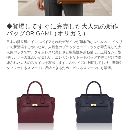
◆登場してすぐに完売した大人気の新作
バッグORIGAMI（オリガミ）
日本の折り紙にインスパイアされたデザインが印象的なORIGAMI。イタリ
アで新登場するやいなや、人気色のブラックとコニャックが即完売した大
人気バッグです。タイムレスな美しさと機能性を兼ね備え、上質なシボ型
押しレザーの風合いが美しい、エレガントなトートバッグで持つだけで洗
練された大人のスタイルを演出します。A4サイズに対応しており、書類や
タブレットもスマートに収納できるため、ビジネスシーンにも最適。