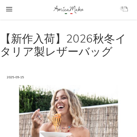
0
AmicaMako
S
S
k
k
【新作入荷】2026秋冬イ
i
i
p
p
タリア製レザーバッグ
t
t
o
o
m
f
a
o
i
o
2025-09-15
n
t
c
e
o
r
n
t
e
n
t