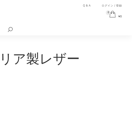
Q & A
ログイン / 登録
0
¥
0
検
索
対
象:
リア製レザー