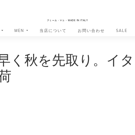
AmicaMako
アミーカ・マコ - MADE IN ITALY
MEN
当店について
お問い合わせ
SALE
革小物・革アイテム
革小物・革アイテム
早く秋を先取り。イタ
バッグ
バッグ
財布
財布
ッグ
ーバッグ
ポーチ・バニティケース
アクセサリー・ステーショナリー
荷
ーバッグ
バッグ
アクセサリー・ステーショナリー
ポーチ
ッグ
ッグ
ドキュメントケース
ドキュメントケース
・バックパック
ジャーバッグ
グ（ボストンバッグ・スーツケ
・バックパック
グ（ボストンバッグ・スーツケ
バッグ
バッグ