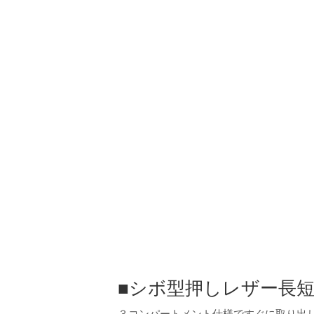
■シボ型押しレザー長短
３コンパートメント仕様ですぐに取り出