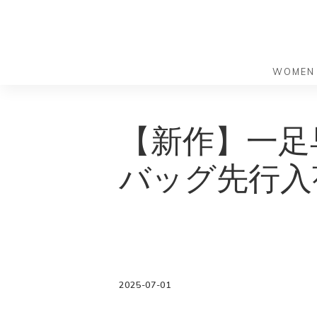
WOMEN
S
S
k
k
バッグ
バッグ
【新作】一足
i
i
すべての
すべての
p
p
ハンドバ
ショルダ
バッグ先行入
t
t
ショルダ
ビジネス
o
o
トートバ
トートバ
m
f
リュック
メッセン
a
o
i
o
旅行バッ
リュック
ース）
n
t
旅行バッ
ドクター
ース）
c
e
2025-07-01
セカンド
o
r