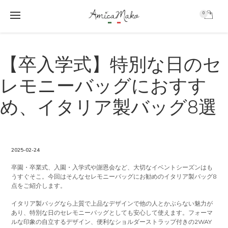
0
AmicaMako
S
S
k
k
【卒入学式】特別な日のセ
i
i
p
p
レモニーバッグにおすす
t
t
o
o
め、イタリア製バッグ8選
m
f
a
o
i
o
n
t
c
e
2025-02-24
o
r
n
卒園・卒業式、入園・入学式や謝恩会など、大切なイベントシーズンはも
t
うすぐそこ。今回はそんなセレモニーバッグにお勧めのイタリア製バッグ8
点をご紹介します。
e
n
イタリア製バッグなら上質で上品なデザインで他の人とかぶらない魅力が
t
あり、特別な日のセレモニーバッグとしても安心して使えます。フォーマ
ルな印象の自立するデザイン、便利なショルダーストラップ付きの2WAY