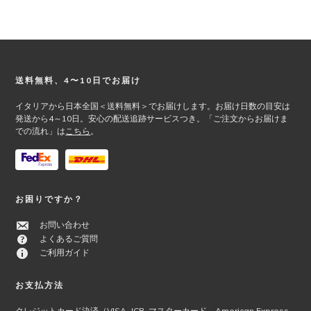
Footer
送料無料、4〜10日でお届け
イタリアから日本全国＜送料無料＞でお届けします。お届け日数の目安は
発送から4～10日。安心の配送追跡サービスつき。「ご注文からお届けま
での流れ」は
こちら
。
お困りですか？
お問い合わせ
よくあるご質問
ご利用ガイド
お支払方法
クレジットカード決済（VISA, JCB, マスターカード、American Express