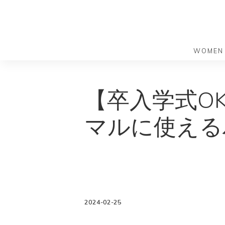
WOMEN
S
S
k
k
バッグ
バッグ
【卒入学式O
i
i
すべての
すべての
p
p
ハンドバ
ショルダ
マルに使える
t
t
ショルダ
ビジネス
o
o
トートバ
トートバ
m
f
リュック
メッセン
a
o
i
o
旅行バッ
リュック
ース）
n
t
旅行バッ
ドクター
ース）
c
e
2024-02-25
セカンド
o
r