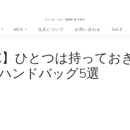
AmicaMako
アミーカ・マコ - MADE IN ITALY
MEN
当店について
お問い合わせ
SALE
革小物・革アイテム
革小物・革アイテム
K】ひとつは持ってお
バッグ
バッグ
財布
財布
ッグ
ーバッグ
ポーチ・バニティケース
アクセサリー・ステーショナリー
ハンドバッグ5選
ーバッグ
バッグ
アクセサリー・ステーショナリー
ポーチ
ッグ
ッグ
ドキュメントケース
ドキュメントケース
・バックパック
ジャーバッグ
グ（ボストンバッグ・スーツケ
・バックパック
グ（ボストンバッグ・スーツケ
バッグ
バッグ