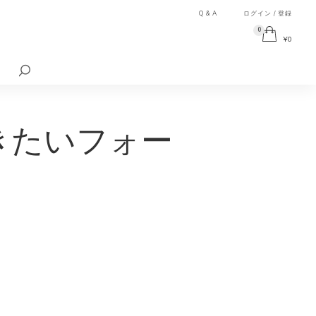
Q & A
ログイン / 登録
0
¥
0
検
索
対
象:
きたいフォー