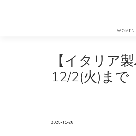
WOMEN
S
S
k
k
バッグ
バッグ
【イタリア製バ
i
i
すべての
すべての
p
p
ハンドバ
ショルダ
12/2(火)まで
t
t
ショルダ
ビジネス
o
o
トートバ
トートバ
m
f
リュック
メッセン
a
o
i
o
旅行バッ
リュック
ース）
n
t
旅行バッ
ドクター
ース）
c
e
2025-11-28
セカンド
o
r