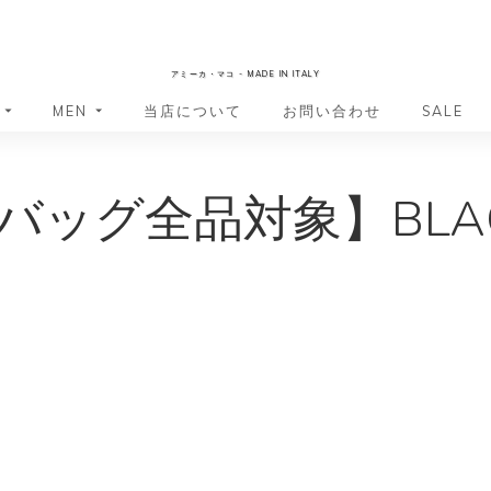
AmicaMako
アミーカ・マコ - MADE IN ITALY
MEN
当店について
お問い合わせ
SALE
革小物・革アイテム
革小物・革アイテム
ッグ全品対象】BLACK 
バッグ
バッグ
財布
財布
ッグ
ーバッグ
ポーチ・バニティケース
アクセサリー・ステーショナリー
ーバッグ
バッグ
アクセサリー・ステーショナリー
ポーチ
ッグ
ッグ
ドキュメントケース
ドキュメントケース
・バックパック
ジャーバッグ
グ（ボストンバッグ・スーツケ
・バックパック
グ（ボストンバッグ・スーツケ
バッグ
バッグ