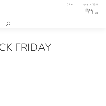
Q & A
ログイン / 登録
0
¥
0
検
索
対
象:
FRIDAY