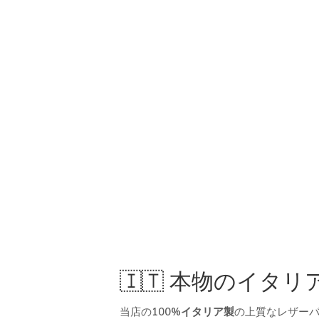
🇮🇹 本物のイ
当店の
100%イタリア製
の上質なレザー