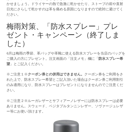
かせましょう。ドライヤーの熱で急激に乾かせたり、ストーブの前や直射
日光にさらして乾かすのは革を痛める原因になりますので絶対に避けてく
ださい。
梅雨対策、「防水スプレー」プレ
ゼント・キャンペーン（終了しま
した）
6月は梅雨の季節、革バッグや革靴に使える防水スプレーを当店のバッグを
ご購入の方にプレゼント。注文画面の「注文メモ」欄に「
防水スプレー希
望
」とご記入ください。
※ご注意１※
クーポン券との併用はできません。
クーポン券をご利用をさ
れた上で、防水スプレー希望とご記入頂いた場合はクーポン券ご利用割引
のみ適用になり、防水スプレーはプレゼントになりませんのでご注意くだ
さい。
※ご注意２※ルーガレザーとサフィアーノレザーには防水スプレーは必要
ありません。スウェード、ベジタブルタンニンレザー、ソヴァージュレザ
ー等にお使い頂けます。