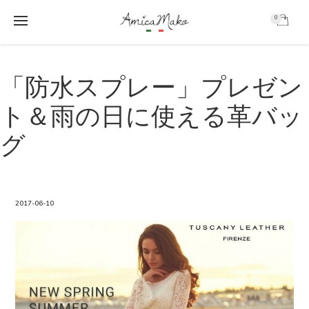
0
AmicaMako
S
S
k
k
「防水スプレー」プレゼン
i
i
p
p
ト＆雨の日に使える革バッ
t
t
o
o
グ
m
f
a
o
i
o
n
t
c
e
2017-06-10
o
r
n
t
e
n
t