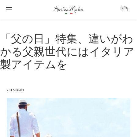
0
AmicaMako
S
S
k
k
「父の日」特集、違いがわ
i
i
p
p
かる父親世代にはイタリア
t
t
o
o
製アイテムを
m
f
a
o
i
o
n
t
c
e
2017-06-03
o
r
n
t
e
n
t