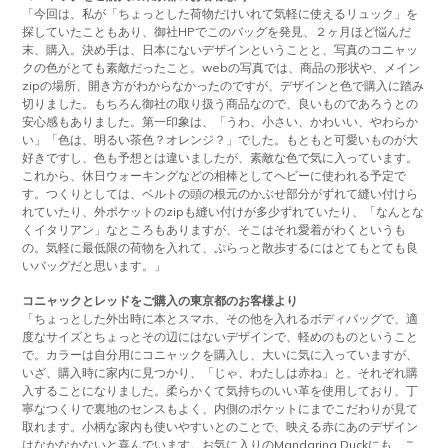
「今回は、私が「ちょっとした荷物だけいれて気軽に使えるリュック」を
探していたこともあり、御社HPでこのバッグを発見、２ヶ月ほど悩んだ
末、購入。決め手は、日本にないデザインということと、写真のコニャッ
クの色がとても素敵だったこと。webの写真では、商品の形状や、メイン
zipの場所、開き方がわからなかったのですが、デザインと色で購入に踏み
切りました。もちろん御社の取り扱う商品なので、良いものであろうとの
安心感もありました。第一印象は、「うわ、小さい、かわいい、やわらか
い」「色は、明るい茶色？オレンジ？」でした。もともと可愛いものが大
好きですし、色も予想とは違いましたが、素敵な色で気に入っています。
これから、休日ウォーキングなどの相棒としてヘビーに使われる予定で
す。つくりとしては、ベルトの頭の根元のかぶせ部分がずれて縫い付けら
れていたり、外ポケットのzipも縫い付けが多少ずれていたり、「なんとな
くイタリアン」なところもありますが、そこはそれ愛着がわくというも
の。気軽に最低限の荷物を入れて、ぷらっと散歩するにはとてもとても良
いバッグだと思います。」
コニャックとレッドをご購入の東京都のお客様より
「ちょっとした外出時に本とスマホ、その他を入れるボディバッグで、適
度なサイズとちょっとその辺にはないデザインで、軽めのものということ
で。カラーは自分用にコニャックを購入し、大いに気に入っていますが、
いざ、購入時に家内に見つかり、「じゃ、わたしは赤ね」と、それぞれ購
入することになりました。柔らかくて気持ちのいい革を使用しており、丁
寧なつくりで裏地のセンスもよく、内側のポケットにまでこだわりが見て
取れます。小柄な家内も使いやすいとのことで、映える赤にあのデザイン
はなかなかないと喜んでいます。お気に入りのMandarina Duckにも、こ