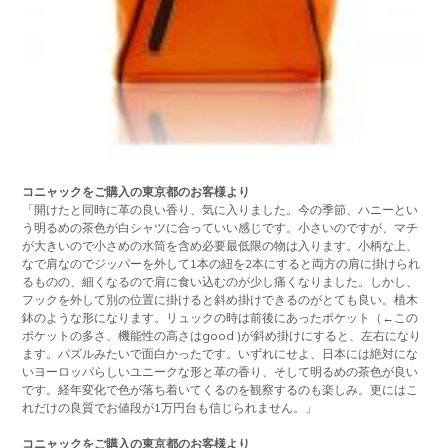
コニャックをご購入の東京都のお客様より
「開けたと同時に革の良い香り、気に入りました。今の季節、ハニーとい
う明るめの茶色が白シャツに合っていい感じです。小さいのですが、マチ
が大きいので小さめの水筒を含め必要最低限の物は入ります。小柄な上、
なで肩なのでジッパーを外して1本の紐を2本にすると両方の肩に掛けられ
るものの、細くなるので肩に食い込むのが少し痛くなりました。しかし、
フックを外して別の位置に掛けると斜め掛けできるのがとても良い。植木
鉢のような形になります。リュックの時は前後にあったポケット（←この
ポケットの多さ、機能性の高さはgood )が斜め掛けにすると、左右になり
ます。パズルみたいで面白かったです。いずれにせよ、日本には絶対にな
いヨーロッパらしいユニークな形と革の香り、そして明るめの茶色が良い
です。経年変化で色が落ち着いてくるのを観察するのも楽しみ。更にはこ
れだけの良質でお値段が1万円台も信じられません。」
コニャックをご購入の東京都のお客様より