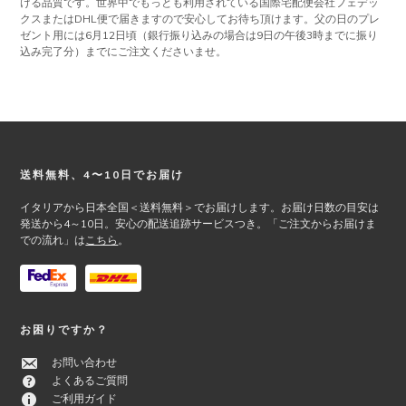
ける品質です。世界中でもっとも利用されている国際宅配便会社フェデッ
クスまたはDHL便で届きますので安心してお待ち頂けます。父の日のプレ
ゼント用には6月12日頃（銀行振り込みの場合は9日の午後3時までに振り
込み完了分）までにご注文くださいませ。
Footer
送料無料、4〜10日でお届け
イタリアから日本全国＜送料無料＞でお届けします。お届け日数の目安は
発送から4～10日。安心の配送追跡サービスつき。「ご注文からお届けま
での流れ」は
こちら
。
お困りですか？
お問い合わせ
よくあるご質問
ご利用ガイド