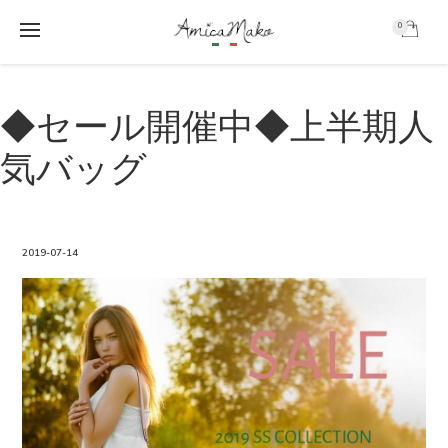
0
AmicaMako
S
S
k
k
◆セール開催中◆上半期人
i
i
p
p
気バッグ
t
t
o
o
m
f
a
o
i
o
2019-07-14
n
t
c
e
o
r
n
t
e
n
t