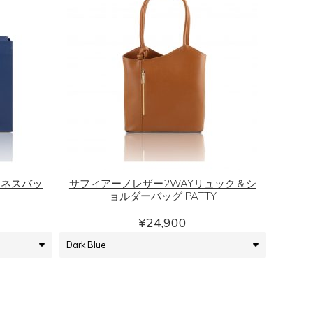
エ
ー
シ
ョ
ン
が
こ
あ
の
り
商
ま
品
ジネスバッ
サフィアーノレザー2WAYリュック＆シ
す。
ョルダーバッグ PATTY
に
オ
は
¥
24,900
プ
複
シ
数
ョ
の
ン
バ
は