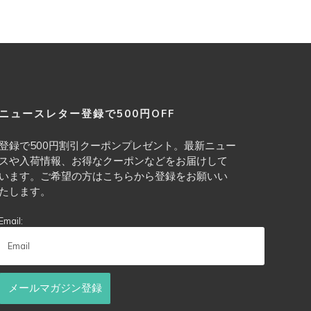
商
品
ペ
ー
ジ
か
ニュースレター登録で500円OFF
ら
選
登録で500円割引クーポンプレゼント。最新ニュー
択
スや入荷情報、お得なクーポンなどをお届けして
います。ご希望の方はこちらから登録をお願いい
で
たします。
き
ま
Email:
す
メールマガジン登録