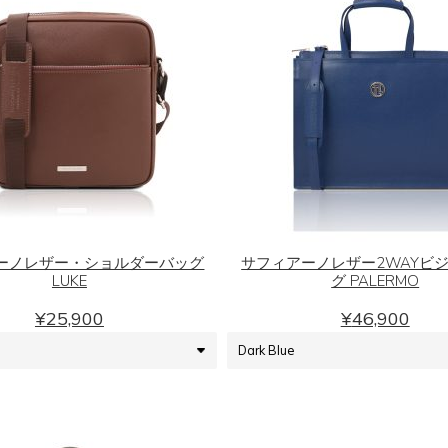
エ
エ
ー
ー
シ
シ
ョ
ョ
ン
ン
が
が
こ
こ
あ
あ
の
の
り
り
商
商
ま
ま
品
品
ーノレザー・ショルダーバッグ
サフィアーノレザー2WAYビ
す。
す。
LUKE
グ PALERMO
に
に
オ
オ
は
は
¥
25,900
¥
46,900
プ
プ
複
複
シ
シ
数
数
ョ
ョ
の
の
ン
ン
バ
バ
は
は