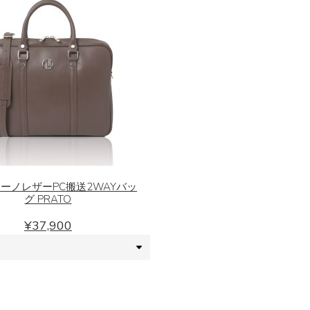
リ
リ
商
商
エ
エ
品
品
ー
ー
ペ
ペ
シ
シ
ー
ー
ョ
ョ
ジ
ジ
ン
ン
か
か
が
が
ら
ら
こ
あ
あ
選
選
の
り
り
択
択
商
ま
ま
で
で
品
ーノレザーPC搬送2WAYバッ
す。
す。
き
き
グ PRATO
に
オ
オ
ま
ま
は
¥
37,900
プ
プ
す
す
複
シ
シ
数
ョ
ョ
の
ン
ン
バ
は
は