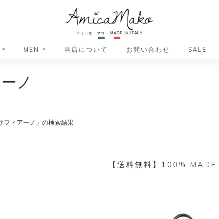
AmicaMako
アミーカ・マコ - MADE IN ITALY
MEN
当店について
お問い合わせ
SALE
ィアーノ
革小物・革アイテム
革小物・革アイテム
バッグ
バッグ
財布
財布
ッグ
ーバッグ
ポーチ・バニティケース
アクセサリー・ステーショナリー
サフィアーノ」の検索結果
ーバッグ
バッグ
アクセサリー・ステーショナリー
ポーチ
ッグ
ッグ
ドキュメントケース
ドキュメントケース
・バックパック
ジャーバッグ
【送料無料】100% MADE I
グ（ボストンバッグ・スーツケ
・バックパック
グ（ボストンバッグ・スーツケ
バッグ
バッグ