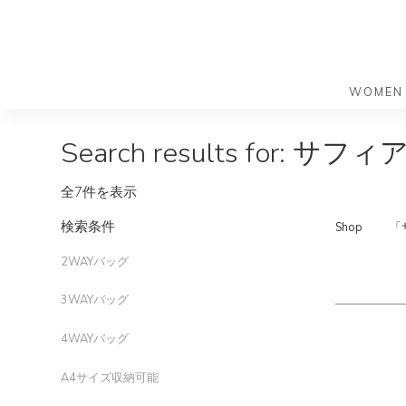
WOMEN
S
S
S
Search results for: サフ
k
k
k
バッグ
バッグ
i
i
i
すべての
すべての
全7件を表示
p
p
p
ハンドバ
ショルダ
t
t
t
最
検索条件
Shop
「
ショルダ
ビジネス
o
o
o
トートバ
トートバ
初
2WAYバッグ
m
p
f
リュック
メッセン
a
r
o
3WAYバッグ
の
i
i
o
旅行バッ
リュック
ース）
n
m
t
4WAYバッグ
サ
旅行バッ
ドクター
ース）
c
a
e
A4サイズ収納可能
イ
セカンド
o
r
r