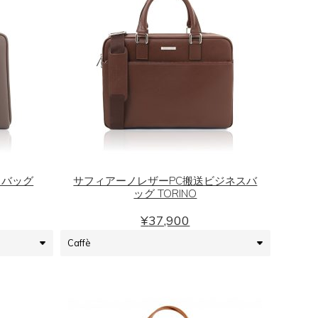
こ
の
商
品
スバッグ
サフィアーノレザーPC搬送ビジネスバ
ッグ TORINO
に
は
¥
37,900
複
数
の
バ
リ