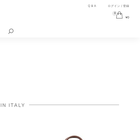
Q & A
ログイン / 登録
0
¥
0
検
索
対
象:
N ITALY