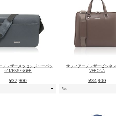
バッグ
こ
こ
の
の
商
商
品
品
ーノレザーメッセンジャーバッ
サフィアーノレザービジネ
グ MESSENGER
VERONA
に
に
は
は
¥
37,900
¥
34,900
複
複
数
数
の
の
バ
バ
リ
リ