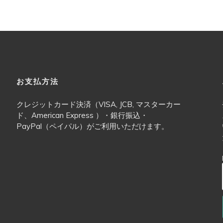
リ
商
商
エ
品
品
ー
ペ
ペ
シ
ー
ー
ョ
ジ
ジ
ン
か
か
お支払方法
が
ら
ら
あ
選
選
クレジットカード決済（VISA, JCB, マスターカー
り
択
択
ド、American Express ）・銀行振込・
ま
PayPal（ペイパル）がご利用いただけます。
で
で
す。
き
き
オ
ま
ま
プ
す
す
シ
ョ
ン
は